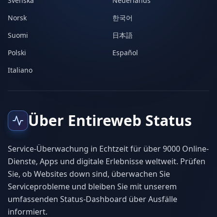
Svenska
Nederlands
Norsk
한국어
Suomi
日本語
Polski
Español
Italiano
Über Entireweb Status
Service-Überwachung in Echtzeit für über 9000 Online-
Dienste, Apps und digitale Erlebnisse weltweit. Prüfen
Sie, ob Websites down sind, überwachen Sie
Serviceprobleme und bleiben Sie mit unserem
umfassenden Status-Dashboard über Ausfälle
informiert.