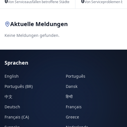
0
0
Von Serviceausfällen betroffene Städte
Von Serviceproblemen bet
Leaflet
|
© OpenStreetMap contributors
Aktuelle Meldungen
Keine Meldungen gefunden.
Sprachen
English
Português
Português (BR)
Dansk
中文
हिन्दी
Deutsch
Français
Français (CA)
Greece