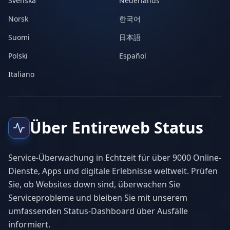
Svenska
Nederlands
Norsk
한국어
Suomi
日本語
Polski
Español
Italiano
Über Entireweb Status
Service-Überwachung in Echtzeit für über 9000 Online-
Dienste, Apps und digitale Erlebnisse weltweit. Prüfen
Sie, ob Websites down sind, überwachen Sie
Serviceprobleme und bleiben Sie mit unserem
umfassenden Status-Dashboard über Ausfälle
informiert.