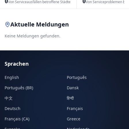
0
0
Von Serviceausfällen betroffene Städte
Von Serviceproblemen bet
Leaflet
|
© OpenStreetMap contributors
Aktuelle Meldungen
Keine Meldungen gefunden.
Sprachen
English
Português
Português (BR)
Dansk
中文
हिन्दी
Deutsch
Français
Français (CA)
Greece