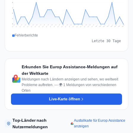
3
2
2
1
0
Jul 17
Jul 20
Jul 23
Jul 10
Jul 26
Jul 13
Jul 16
Jul 29
Jul 19
Jul 22
Jul 25
Jul 12
Jul 15
Jul 28
Jul 31
Jul 18
Jul 21
Jul 24
Jul 11
Jul 14
Jul 27
Jul 30
Aug 3
Aug 6
Aug 2
Aug 5
Aug 8
Aug 1
Aug 4
Aug 7
Fehlerberichte
Letzte 30 Tage
Erkunden Sie Europ Assistance-Meldungen auf
der Weltkarte
Meldungen nach Ländern anzeigen und sehen, wo weltweit
Probleme auftreten. — 🌍 1 Meldungen von verschiedenen
Orten
Live-Karte öffnen
Top-Länder nach
Ausfallkarte für Europ Assistance
anzeigen
Nutzermeldungen