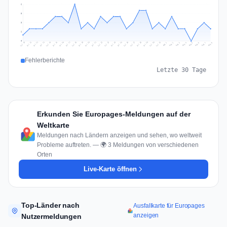
6
5
3
2
0
Jul 17
Jul 20
Jul 23
Jul 10
Jul 26
Jul 13
Jul 16
Jul 29
Jul 19
Jul 22
Jul 25
Jul 12
Jul 15
Jul 28
Jul 31
Jul 18
Jul 21
Jul 24
Jul 11
Jul 14
Jul 27
Jul 30
Aug 3
Aug 6
Aug 2
Aug 5
Aug 8
Aug 1
Aug 4
Aug 7
Fehlerberichte
Letzte 30 Tage
Erkunden Sie Europages-Meldungen auf der
Weltkarte
Meldungen nach Ländern anzeigen und sehen, wo weltweit
Probleme auftreten. — 🌍 3 Meldungen von verschiedenen
Orten
Live-Karte öffnen
Top-Länder nach
Ausfallkarte für Europages
anzeigen
Nutzermeldungen