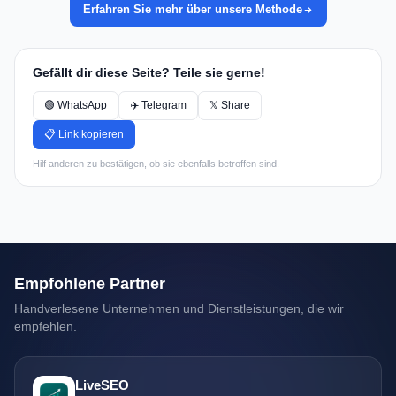
Erfahren Sie mehr über unsere Methode
Gefällt dir diese Seite? Teile sie gerne!
🟢 WhatsApp
✈️ Telegram
𝕏 Share
📋 Link kopieren
Hilf anderen zu bestätigen, ob sie ebenfalls betroffen sind.
Empfohlene Partner
Handverlesene Unternehmen und Dienstleistungen, die wir
empfehlen.
LiveSEO