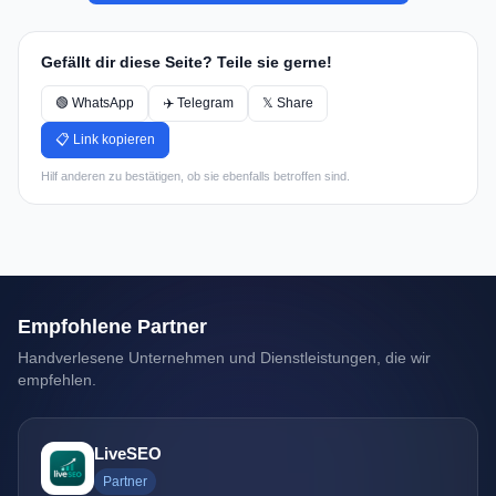
Gefällt dir diese Seite? Teile sie gerne!
🟢 WhatsApp
✈️ Telegram
𝕏 Share
📋 Link kopieren
Hilf anderen zu bestätigen, ob sie ebenfalls betroffen sind.
Empfohlene Partner
Handverlesene Unternehmen und Dienstleistungen, die wir
empfehlen.
LiveSEO
Partner