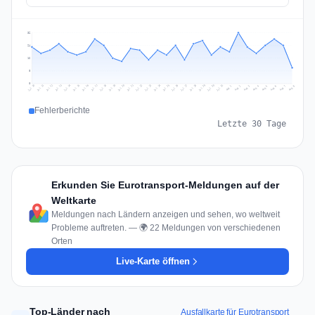
32
24
16
8
0
Jul 17
Jul 20
Jul 23
Jul 10
Jul 26
Jul 13
Jul 16
Jul 29
Jul 19
Jul 22
Jul 25
Jul 12
Jul 15
Jul 28
Jul 31
Jul 18
Jul 21
Jul 24
Jul 11
Jul 14
Jul 27
Jul 30
Aug 3
Aug 6
Aug 2
Aug 5
Aug 8
Aug 1
Aug 4
Aug 7
Fehlerberichte
Letzte 30 Tage
Erkunden Sie Eurotransport-Meldungen auf der
Weltkarte
Meldungen nach Ländern anzeigen und sehen, wo weltweit
Probleme auftreten. — 🌍 22 Meldungen von verschiedenen
Orten
Live-Karte öffnen
Top-Länder nach
Ausfallkarte für Eurotransport