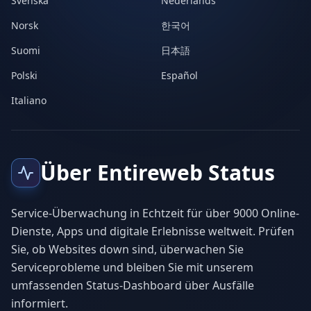
Svenska
Nederlands
Norsk
한국어
Suomi
日本語
Polski
Español
Italiano
Über Entireweb Status
Service-Überwachung in Echtzeit für über 9000 Online-
Dienste, Apps und digitale Erlebnisse weltweit. Prüfen
Sie, ob Websites down sind, überwachen Sie
Serviceprobleme und bleiben Sie mit unserem
umfassenden Status-Dashboard über Ausfälle
informiert.