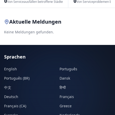
0
0
Von Serviceausfällen betroffene Städte
Von Serviceproblemen bet
Leaflet
|
© OpenStreetMap contributors
Aktuelle Meldungen
Keine Meldungen gefunden.
Sprachen
English
Português
Português (BR)
Dansk
中文
हिन्दी
Deutsch
Français
Français (CA)
Greece