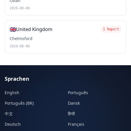
Oban
2026-08-06
🇬🇧
United Kingdom
1 Report
Chelmsford
2026-08-06
Sprachen
English
Português
Português (BR)
Dansk
中文
हिन्दी
Deutsch
Français