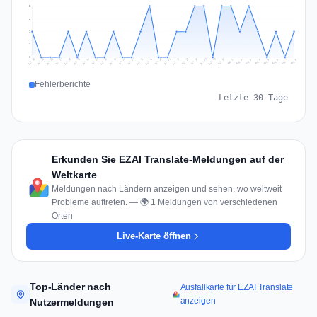
2
2
1
1
0
Jul 17
Jul 20
Jul 23
Jul 10
Jul 26
Jul 13
Jul 16
Jul 29
Jul 19
Jul 22
Jul 25
Jul 12
Jul 15
Jul 28
Jul 31
Jul 18
Jul 21
Jul 24
Jul 11
Jul 14
Jul 27
Jul 30
Aug 3
Aug 6
Aug 2
Aug 5
Aug 8
Aug 1
Aug 4
Aug 7
Fehlerberichte
Letzte 30 Tage
Erkunden Sie EZAI Translate-Meldungen auf der
Weltkarte
Meldungen nach Ländern anzeigen und sehen, wo weltweit
Probleme auftreten. — 🌍 1 Meldungen von verschiedenen
Orten
Live-Karte öffnen
Top-Länder nach
Ausfallkarte für EZAI Translate
anzeigen
Nutzermeldungen