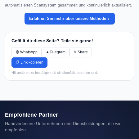
automatisierten Scansystem gesammelt und kontinuierlich aktualisiert.
Erfahren Sie mehr über unsere Methode
Gefällt dir diese Seite? Teile sie gerne!
🟢 WhatsApp
✈️ Telegram
𝕏 Share
📋 Link kopieren
Hilf anderen zu bestätigen, ob sie ebenfalls betroffen sind.
Empfohlene Partner
Handverlesene Unternehmen und Dienstleistungen, die wir
empfehlen.