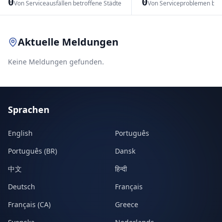
0
0
Von Serviceausfällen betroffene Städte
Von Serviceproblemen bet
Leaflet
|
© OpenStreetMap contributors
Aktuelle Meldungen
Keine Meldungen gefunden.
Sprachen
English
Português
Português (BR)
Dansk
中文
हिन्दी
Deutsch
Français
Français (CA)
Greece