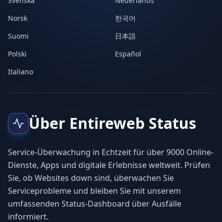
Svenska
Nederlands
Norsk
한국어
Suomi
日本語
Polski
Español
Italiano
Über Entireweb Status
Service-Überwachung in Echtzeit für über 9000 Online-
Dienste, Apps und digitale Erlebnisse weltweit. Prüfen
Sie, ob Websites down sind, überwachen Sie
Serviceprobleme und bleiben Sie mit unserem
umfassenden Status-Dashboard über Ausfälle
informiert.