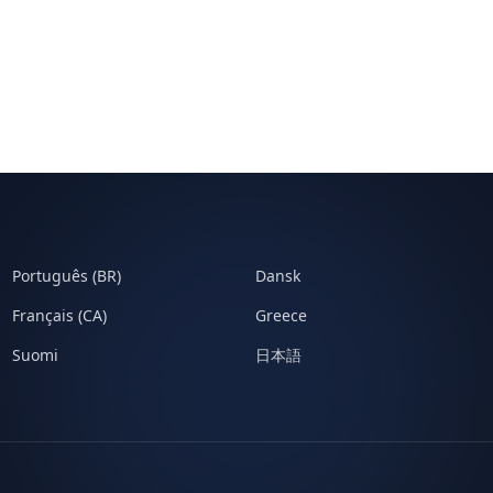
Português (BR)
Dansk
Français (CA)
Greece
Suomi
日本語