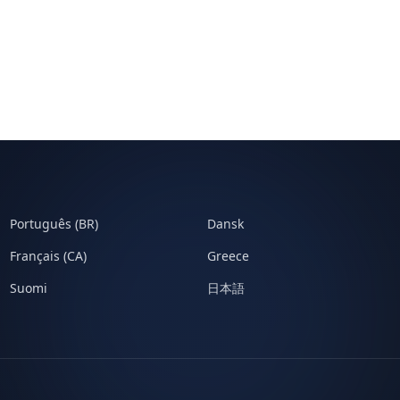
Português (BR)
Dansk
Français (CA)
Greece
Suomi
日本語