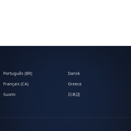
Português (BR)
Dansk
Français (CA)
Greece
Suomi
日本語