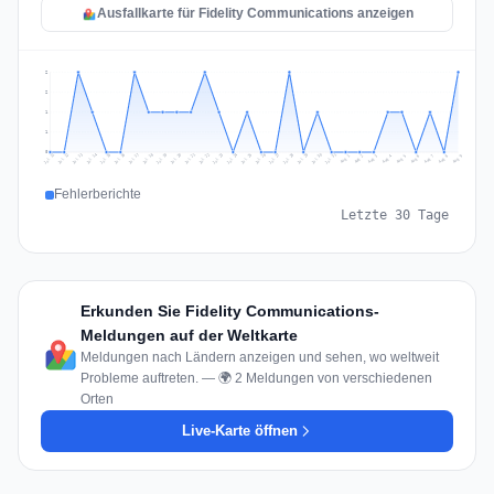
Ausfallkarte für Fidelity Communications anzeigen
2
2
1
1
0
Jul 18
Jul 21
Jul 24
Jul 11
Jul 27
Jul 14
Jul 17
Jul 30
Jul 20
Jul 23
Jul 26
Jul 13
Jul 16
Jul 29
Jul 19
Jul 22
Jul 25
Jul 12
Jul 15
Jul 28
Jul 31
Aug 4
Aug 7
Aug 3
Aug 6
Aug 9
Aug 2
Aug 5
Aug 8
Aug 1
Fehlerberichte
Letzte 30 Tage
Erkunden Sie Fidelity Communications-
Meldungen auf der Weltkarte
Meldungen nach Ländern anzeigen und sehen, wo weltweit
Probleme auftreten. — 🌍 2 Meldungen von verschiedenen
Orten
Live-Karte öffnen