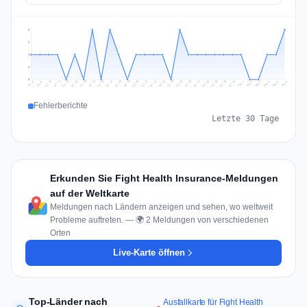
2
2
1
1
0
Jul 15
Jul 18
Jul 31
Jul 21
Jul 24
Jul 11
Jul 14
Jul 27
Jul 30
Jul 17
Jul 20
Jul 23
Jul 10
Jul 13
Jul 26
Jul 29
Jul 16
Jul 19
Jul 22
Jul 12
Jul 25
Jul 28
Aug 1
Aug 4
Jul 9
Aug 3
Jul 8
Aug 6
Aug 2
Aug 5
Fehlerberichte
Letzte 30 Tage
Erkunden Sie Fight Health Insurance-Meldungen
auf der Weltkarte
Meldungen nach Ländern anzeigen und sehen, wo weltweit
Probleme auftreten. — 🌍 2 Meldungen von verschiedenen
Orten
Live-Karte öffnen
Top-Länder nach
Ausfallkarte für Fight Health