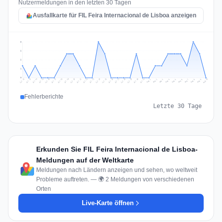
Nutzermeldungen in den letzten 30 Tagen
Ausfallkarte für FIL Feira Internacional de Lisboa anzeigen
3
2
2
1
0
Jul 19
Jul 22
Jul 25
Jul 12
Jul 28
Aug 10
Jul 15
Jul 18
Jul 31
Jul 21
Jul 24
Jul 27
Jul 14
Jul 17
Jul 30
Jul 20
Jul 23
Jul 26
Jul 13
Jul 16
Jul 29
Aug 5
Aug 8
Aug 1
Aug 4
Aug 7
Aug 3
Aug 6
Aug 9
Aug 2
Fehlerberichte
Letzte 30 Tage
Erkunden Sie FIL Feira Internacional de Lisboa-
Meldungen auf der Weltkarte
Meldungen nach Ländern anzeigen und sehen, wo weltweit
Probleme auftreten. — 🌍 2 Meldungen von verschiedenen
Orten
Live-Karte öffnen