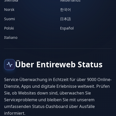
Svenska
Nederlands
Norsk
한국어
Suomi
日本語
Polski
Español
Italiano
Über Entireweb Status
Service-Überwachung in Echtzeit für über 9000 Online-
Dienste, Apps und digitale Erlebnisse weltweit. Prüfen
Sie, ob Websites down sind, überwachen Sie
Serviceprobleme und bleiben Sie mit unserem
umfassenden Status-Dashboard über Ausfälle
informiert.