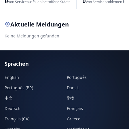
0
0
Von Serviceausfällen betroffene Städte
Von Serviceproblemen bet
Leaflet
|
© OpenStreetMap contributors
Aktuelle Meldungen
Keine Meldungen gefunden.
Sprachen
English
Português
Português (BR)
Dansk
中文
हिन्दी
Deutsch
Français
Français (CA)
Greece