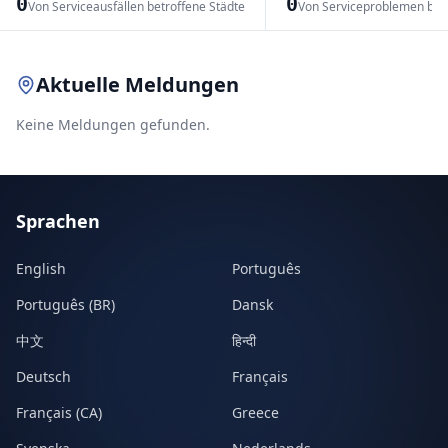
0
0
Von Serviceausfällen betroffene Städte
Von Serviceproblemen bet
Leaflet
|
© OpenStreetMap contributors
Aktuelle Meldungen
Keine Meldungen gefunden.
Sprachen
English
Português
Português (BR)
Dansk
中文
हिन्दी
Deutsch
Français
Français (CA)
Greece