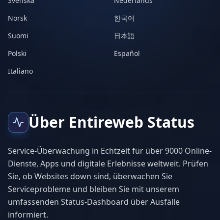
Svenska
Nederlands
Norsk
한국어
Suomi
日本語
Polski
Español
Italiano
Über Entireweb Status
Service-Überwachung in Echtzeit für über 9000 Online-
Dienste, Apps und digitale Erlebnisse weltweit. Prüfen
Sie, ob Websites down sind, überwachen Sie
Serviceprobleme und bleiben Sie mit unserem
umfassenden Status-Dashboard über Ausfälle
informiert.