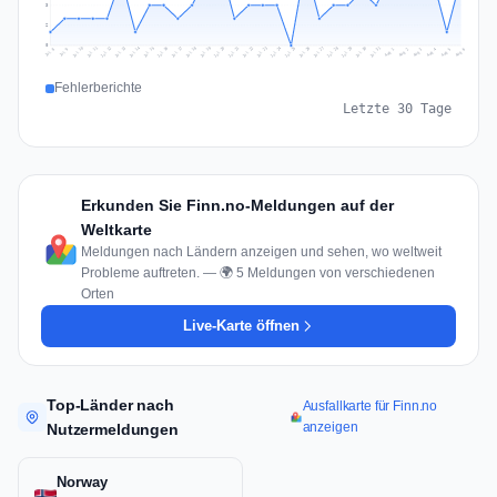
3
2
0
Jul 15
Jul 18
Jul 31
Jul 21
Jul 24
Jul 11
Jul 14
Jul 27
Jul 30
Jul 17
Jul 20
Jul 23
Jul 10
Jul 13
Jul 26
Jul 29
Jul 16
Jul 19
Jul 22
Jul 12
Jul 25
Jul 28
Aug 1
Aug 4
Jul 9
Aug 3
Jul 8
Aug 6
Aug 2
Aug 5
Fehlerberichte
Letzte 30 Tage
Erkunden Sie Finn.no-Meldungen auf der
Weltkarte
Meldungen nach Ländern anzeigen und sehen, wo weltweit
Probleme auftreten. — 🌍 5 Meldungen von verschiedenen
Orten
Live-Karte öffnen
Top-Länder nach
Ausfallkarte für Finn.no
anzeigen
Nutzermeldungen
Norway