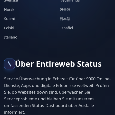
Svenska
Nederlands
Norsk
한국어
Suomi
日本語
Polski
Español
Italiano
Über Entireweb Status
Service-Überwachung in Echtzeit für über 9000 Online-
Dienste, Apps und digitale Erlebnisse weltweit. Prüfen
Sie, ob Websites down sind, überwachen Sie
Serviceprobleme und bleiben Sie mit unserem
umfassenden Status-Dashboard über Ausfälle
informiert.