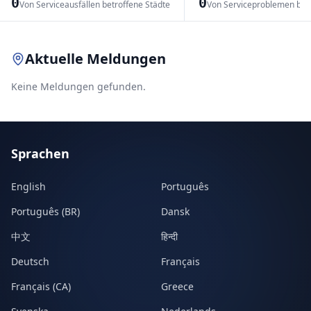
0
0
Von Serviceausfällen betroffene Städte
Von Serviceproblemen bet
Leaflet
|
© OpenStreetMap contributors
Aktuelle Meldungen
Keine Meldungen gefunden.
Sprachen
English
Português
Português (BR)
Dansk
中文
हिन्दी
Deutsch
Français
Français (CA)
Greece