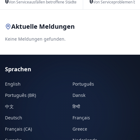
0
0
Von Serviceausfällen betroffene Städte
Von Serviceproblemen bet
Leaflet
|
© OpenStreetMap contributors
Aktuelle Meldungen
Keine Meldungen gefunden.
Sprachen
English
Português
Português (BR)
Dansk
中文
हिन्दी
Deutsch
Français
Français (CA)
Greece