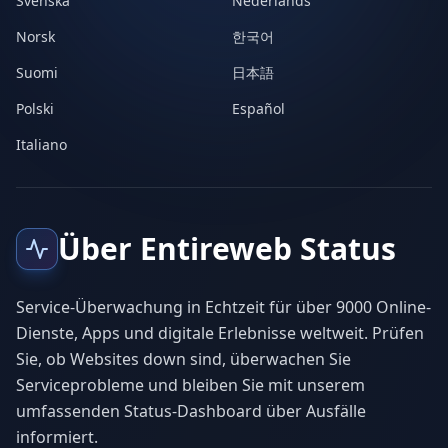
Svenska
Nederlands
Norsk
한국어
Suomi
日本語
Polski
Español
Italiano
Über Entireweb Status
Service-Überwachung in Echtzeit für über 9000 Online-
Dienste, Apps und digitale Erlebnisse weltweit. Prüfen
Sie, ob Websites down sind, überwachen Sie
Serviceprobleme und bleiben Sie mit unserem
umfassenden Status-Dashboard über Ausfälle
informiert.