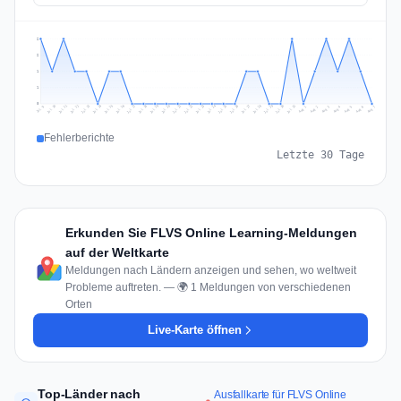
2
2
1
1
0
Jul 16
Jul 19
Jul 22
Jul 25
Jul 12
Jul 15
Jul 28
Jul 31
Jul 18
Jul 21
Jul 24
Jul 11
Jul 14
Jul 27
Jul 30
Jul 17
Jul 20
Jul 23
Jul 10
Jul 13
Jul 26
Jul 29
Aug 2
Aug 5
Aug 1
Aug 4
Jul 9
Aug 7
Aug 3
Aug 6
Fehlerberichte
Letzte 30 Tage
Erkunden Sie FLVS Online Learning-Meldungen
auf der Weltkarte
Meldungen nach Ländern anzeigen und sehen, wo weltweit
Probleme auftreten. — 🌍 1 Meldungen von verschiedenen
Orten
Live-Karte öffnen
Top-Länder nach
Ausfallkarte für FLVS Online