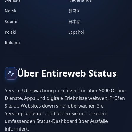
Svenska
Nederlands
Norsk
한국어
Suomi
日本語
Polski
Español
Italiano
Über Entireweb Status
Service-Überwachung in Echtzeit für über 9000 Online-
Dienste, Apps und digitale Erlebnisse weltweit. Prüfen
Sie, ob Websites down sind, überwachen Sie
Serviceprobleme und bleiben Sie mit unserem
umfassenden Status-Dashboard über Ausfälle
informiert.