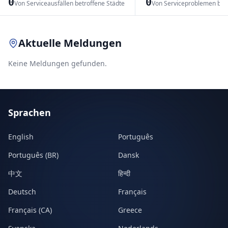
0
0
Von Serviceausfällen betroffene Städte
Von Serviceproblemen bet
Leaflet
|
© OpenStreetMap contributors
Aktuelle Meldungen
Keine Meldungen gefunden.
Sprachen
English
Português
Português (BR)
Dansk
中文
हिन्दी
Deutsch
Français
Français (CA)
Greece