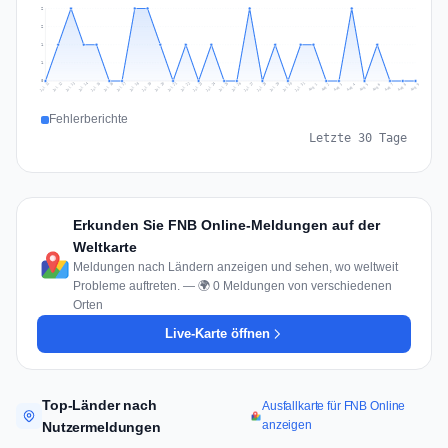
2
2
1
1
0
Jul 18
Jul 21
Jul 24
Jul 11
Jul 27
Jul 14
Jul 17
Jul 30
Jul 20
Jul 23
Jul 26
Jul 13
Jul 16
Jul 29
Jul 19
Jul 22
Jul 25
Jul 12
Jul 15
Jul 28
Jul 31
Aug 4
Aug 7
Aug 3
Aug 6
Aug 9
Aug 2
Aug 5
Aug 8
Aug 1
Fehlerberichte
Letzte 30 Tage
Erkunden Sie FNB Online-Meldungen auf der
Weltkarte
Meldungen nach Ländern anzeigen und sehen, wo weltweit
Probleme auftreten. — 🌍 0 Meldungen von verschiedenen
Orten
Live-Karte öffnen
Top-Länder nach
Ausfallkarte für FNB Online
anzeigen
Nutzermeldungen