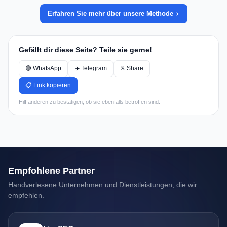
Erfahren Sie mehr über unsere Methode
Gefällt dir diese Seite? Teile sie gerne!
🟢 WhatsApp
✈️ Telegram
𝕏 Share
📋 Link kopieren
Hilf anderen zu bestätigen, ob sie ebenfalls betroffen sind.
Empfohlene Partner
Handverlesene Unternehmen und Dienstleistungen, die wir
empfehlen.