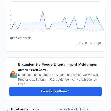
3
2
2
1
0
Jul 18
Jul 21
Jul 24
Jul 11
Jul 27
Jul 14
Jul 17
Jul 30
Jul 20
Jul 23
Jul 26
Jul 13
Jul 16
Jul 29
Jul 19
Jul 22
Jul 25
Jul 12
Jul 15
Jul 28
Jul 31
Aug 4
Aug 7
Aug 3
Aug 6
Aug 9
Aug 2
Aug 5
Aug 8
Aug 1
Fehlerberichte
Letzte 30 Tage
Erkunden Sie Focus Entertainment-Meldungen
auf der Weltkarte
Meldungen nach Ländern anzeigen und sehen, wo weltweit
Probleme auftreten. — 🌍 1 Meldungen von verschiedenen
Orten
Live-Karte öffnen
Top-Länder nach
Ausfallkarte für Focus