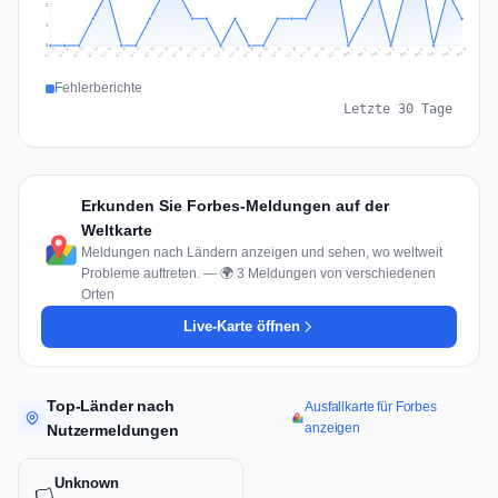
2
1
0
Jul 18
Jul 21
Jul 24
Jul 11
Jul 27
Jul 14
Jul 17
Jul 30
Jul 20
Jul 23
Jul 26
Jul 13
Jul 16
Jul 29
Jul 19
Jul 22
Jul 25
Jul 12
Jul 15
Jul 28
Jul 31
Aug 4
Aug 7
Aug 3
Aug 6
Aug 9
Aug 2
Aug 5
Aug 8
Aug 1
Fehlerberichte
Letzte 30 Tage
Erkunden Sie Forbes-Meldungen auf der
Weltkarte
Meldungen nach Ländern anzeigen und sehen, wo weltweit
Probleme auftreten. — 🌍 3 Meldungen von verschiedenen
Orten
Live-Karte öffnen
Top-Länder nach
Ausfallkarte für Forbes
anzeigen
Nutzermeldungen
Unknown
🏳️