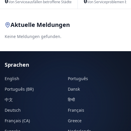
0
0
Von Serviceausfällen betroffene Städte
Von Serviceproblemen bet
Leaflet
|
© OpenStreetMap contributors
Aktuelle Meldungen
Keine Meldungen gefunden.
Sprachen
English
Português
Português (BR)
Dansk
中文
हिन्दी
Deutsch
Français
Français (CA)
Greece