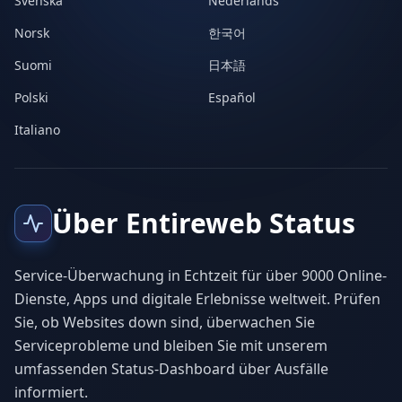
Svenska
Nederlands
Norsk
한국어
Suomi
日本語
Polski
Español
Italiano
Über Entireweb Status
Service-Überwachung in Echtzeit für über 9000 Online-
Dienste, Apps und digitale Erlebnisse weltweit. Prüfen
Sie, ob Websites down sind, überwachen Sie
Serviceprobleme und bleiben Sie mit unserem
umfassenden Status-Dashboard über Ausfälle
informiert.