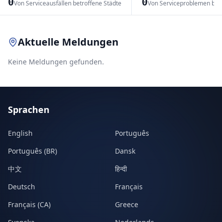
0
0
Von Serviceausfällen betroffene Städte
Von Serviceproblemen bet
Leaflet
|
© OpenStreetMap contributors
Aktuelle Meldungen
Keine Meldungen gefunden.
Sprachen
English
Português
Português (BR)
Dansk
中文
हिन्दी
Deutsch
Français
Français (CA)
Greece