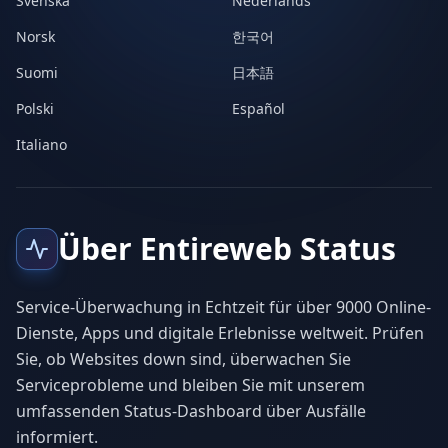
Svenska
Nederlands
Norsk
한국어
Suomi
日本語
Polski
Español
Italiano
Über Entireweb Status
Service-Überwachung in Echtzeit für über 9000 Online-
Dienste, Apps und digitale Erlebnisse weltweit. Prüfen
Sie, ob Websites down sind, überwachen Sie
Serviceprobleme und bleiben Sie mit unserem
umfassenden Status-Dashboard über Ausfälle
informiert.