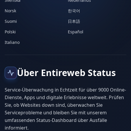
Svenska
Nederlands
Norsk
한국어
Suomi
日本語
Polski
Español
Italiano
Über Entireweb Status
Service-Überwachung in Echtzeit für über 9000 Online-
Dienste, Apps und digitale Erlebnisse weltweit. Prüfen
Sie, ob Websites down sind, überwachen Sie
Serviceprobleme und bleiben Sie mit unserem
umfassenden Status-Dashboard über Ausfälle
informiert.