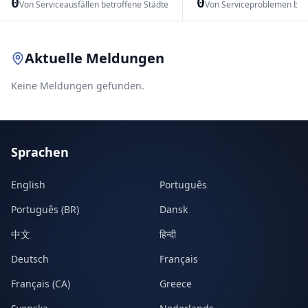
0
0
Von Serviceausfällen betroffene Städte
Von Serviceproblemen bet
Leaflet
|
© OpenStreetMap contributors
Aktuelle Meldungen
Keine Meldungen gefunden.
Sprachen
English
Português
Português (BR)
Dansk
中文
हिन्दी
Deutsch
Français
Français (CA)
Greece