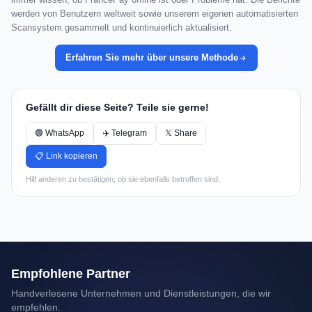
werden von Benutzern weltweit sowie unserem eigenen automatisierten
Scansystem gesammelt und kontinuierlich aktualisiert.
Erfahren Sie mehr über unsere Methode
Gefällt dir diese Seite? Teile sie gerne!
🟢 WhatsApp
✈️ Telegram
𝕏 Share
📋 Link kopieren
Hilf anderen zu bestätigen, ob sie ebenfalls betroffen sind.
Empfohlene Partner
Handverlesene Unternehmen und Dienstleistungen, die wir
empfehlen.