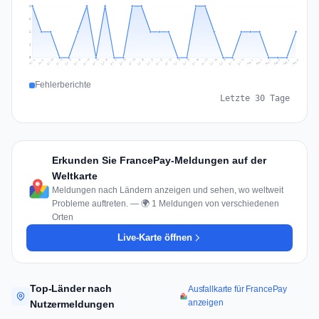
2
2
1
1
0
Jul 15
Jul 18
Jul 31
Jul 21
Jul 24
Jul 11
Jul 14
Jul 27
Jul 30
Jul 17
Jul 20
Jul 23
Jul 10
Jul 13
Jul 26
Jul 29
Jul 16
Jul 19
Jul 22
Jul 12
Jul 25
Jul 28
Aug 1
Aug 4
Jul 9
Aug 3
Jul 8
Aug 6
Aug 2
Aug 5
Fehlerberichte
Letzte 30 Tage
Erkunden Sie FrancePay-Meldungen auf der
Weltkarte
Meldungen nach Ländern anzeigen und sehen, wo weltweit
Probleme auftreten. — 🌍 1 Meldungen von verschiedenen
Orten
Live-Karte öffnen
Top-Länder nach
Ausfallkarte für FrancePay
anzeigen
Nutzermeldungen