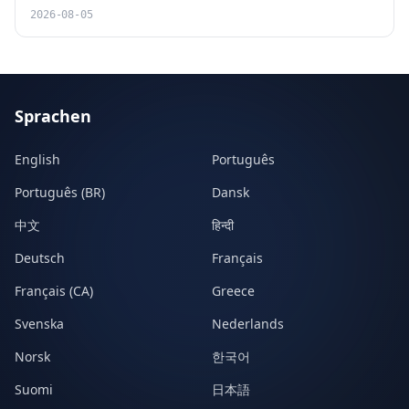
2026-08-05
Sprachen
English
Português
Português (BR)
Dansk
中文
हिन्दी
Deutsch
Français
Français (CA)
Greece
Svenska
Nederlands
Norsk
한국어
Suomi
日本語