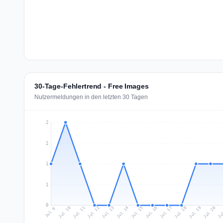
30-Tage-Fehlertrend - Free Images
Nutzermeldungen in den letzten 30 Tagen
2
2
1
1
0
Jul 18
Ju
Jul 11
Jul 14
Jul 17
Jul 20
Jul 10
Jul 13
Jul 16
Jul 19
Jul 12
Jul 15
Jul 9