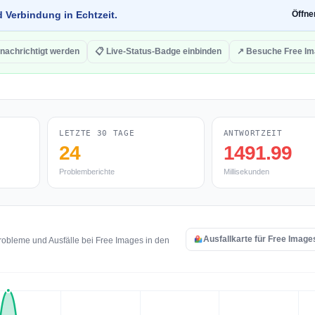
d Verbindung in Echtzeit.
Öffn
nachrichtigt werden
📋 Live-Status-Badge einbinden
↗ Besuche Free I
LETZTE 30 TAGE
ANTWORTZEIT
24
1491.99
Problemberichte
Millisekunden
Ausfallkarte für Free Image
obleme und Ausfälle bei Free Images in den