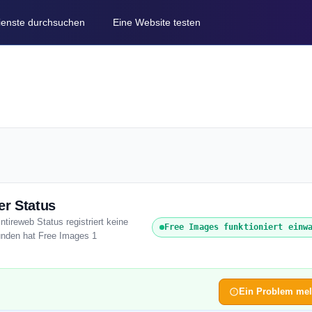
Dienste durchsuchen
Eine Website testen
er Status
tireweb Status registriert keine
Free Images funktioniert einw
tunden hat Free Images 1
Ein Problem me