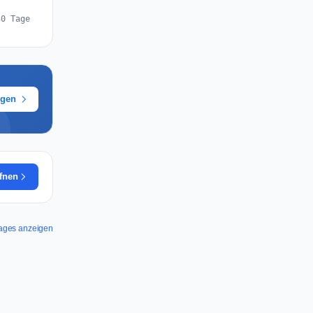
30 Tage
ügen
ffnen
Images anzeigen