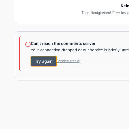
Kein
Tolle Neuigkeiten! Free Ima
Can't reach the comments server
Your connection dropped or our service is briefly unre
Try again
Service status