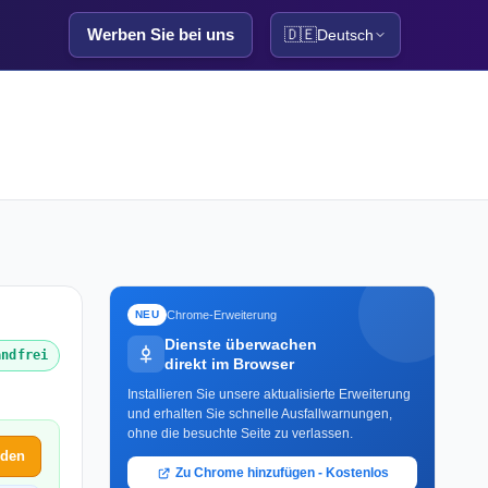
Werben Sie bei uns
🇩🇪
Deutsch
Chrome-Erweiterung
NEU
Dienste überwachen
andfrei
direkt im Browser
Installieren Sie unsere aktualisierte Erweiterung
und erhalten Sie schnelle Ausfallwarnungen,
ohne die besuchte Seite zu verlassen.
lden
Zu Chrome hinzufügen - Kostenlos