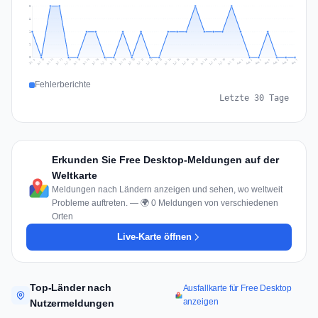
2
2
1
1
0
Jul 16
Jul 19
Jul 22
Jul 25
Jul 12
Jul 15
Jul 28
Jul 31
Jul 18
Jul 21
Jul 24
Jul 11
Jul 14
Jul 27
Jul 30
Jul 17
Jul 20
Jul 23
Jul 10
Jul 13
Jul 26
Jul 29
Aug 2
Aug 5
Aug 1
Aug 4
Jul 9
Aug 7
Aug 3
Aug 6
Fehlerberichte
Letzte 30 Tage
Erkunden Sie Free Desktop-Meldungen auf der
Weltkarte
Meldungen nach Ländern anzeigen und sehen, wo weltweit
Probleme auftreten. — 🌍 0 Meldungen von verschiedenen
Orten
Live-Karte öffnen
Top-Länder nach
Ausfallkarte für Free Desktop
anzeigen
Nutzermeldungen