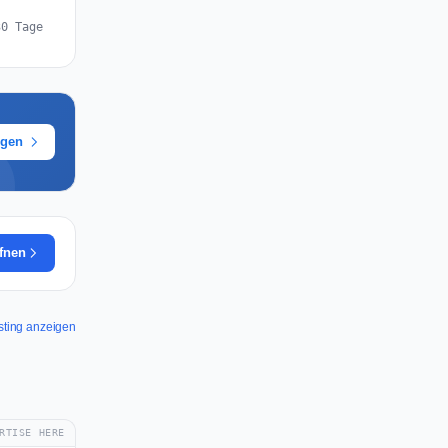
30 Tage
ügen
ffnen
osting anzeigen
RTISE HERE