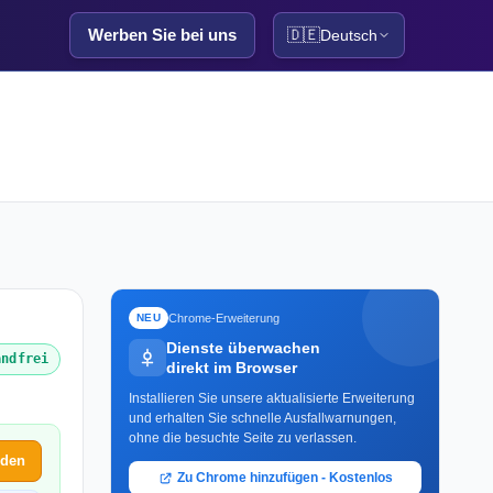
Werben Sie bei uns
🇩🇪
Deutsch
Chrome-Erweiterung
NEU
Dienste überwachen
andfrei
direkt im Browser
Installieren Sie unsere aktualisierte Erweiterung
und erhalten Sie schnelle Ausfallwarnungen,
ohne die besuchte Seite zu verlassen.
lden
Zu Chrome hinzufügen - Kostenlos