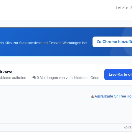
Letzte 
Zu Chrome hinzuf
in Klick zur Statusansicht und Echtzeit-Warnungen bei
tkarte
Live-Karte ö
bleme auftreten. — 🌍 0 Meldungen von verschiedenen Orten
Ausfallkarte für Free H
ADVE