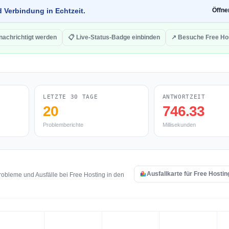
d Verbindung in Echtzeit.
Öffn
nachrichtigt werden
📋 Live-Status-Badge einbinden
↗ Besuche Free Ho
LETZTE 30 TAGE
ANTWORTZEIT
20
746.33
Problemberichte
Millisekunden
Ausfallkarte für Free Hosti
obleme und Ausfälle bei Free Hosting in den