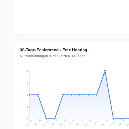
30-Tage-Fehlertrend - Free Hosting
Nutzermeldungen in den letzten 30 Tagen
2
2
1
1
0
Jul 18
Ju
Jul 11
Jul 14
Jul 17
Jul 20
Jul 10
Jul 13
Jul 16
Jul 19
Jul 12
Jul 15
Jul 9