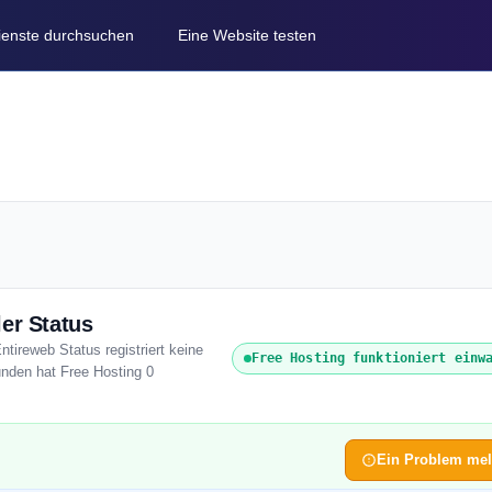
Dienste durchsuchen
Eine Website testen
er Status
ntireweb Status registriert keine
Free Hosting funktioniert einw
unden hat Free Hosting 0
Ein Problem me