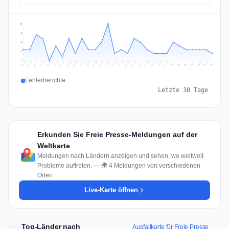
10
8
5
3
0
Jul 16
Jul 19
Jul 22
Jul 25
Jul 12
Jul 15
Jul 28
Jul 31
Jul 18
Jul 21
Jul 24
Jul 11
Jul 14
Jul 27
Jul 30
Jul 17
Jul 20
Jul 23
Jul 10
Jul 13
Jul 26
Jul 29
Aug 2
Aug 5
Aug 1
Aug 4
Jul 9
Aug 7
Aug 3
Aug 6
Fehlerberichte
Letzte 30 Tage
Erkunden Sie Freie Presse-Meldungen auf der
Weltkarte
Meldungen nach Ländern anzeigen und sehen, wo weltweit
Probleme auftreten. — 🌍 4 Meldungen von verschiedenen
Orten
Live-Karte öffnen
Top-Länder nach
Ausfallkarte für Freie Presse