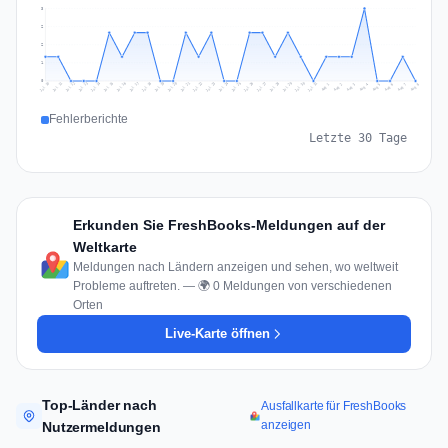
3
2
2
1
0
Jul 17
Jul 20
Jul 23
Jul 10
Jul 26
Jul 13
Jul 16
Jul 29
Jul 19
Jul 22
Jul 25
Jul 12
Jul 15
Jul 28
Jul 31
Jul 18
Jul 21
Jul 24
Jul 11
Jul 14
Jul 27
Jul 30
Aug 3
Aug 6
Aug 2
Aug 5
Aug 8
Aug 1
Aug 4
Aug 7
Fehlerberichte
Letzte 30 Tage
Erkunden Sie FreshBooks-Meldungen auf der
Weltkarte
Meldungen nach Ländern anzeigen und sehen, wo weltweit
Probleme auftreten. — 🌍 0 Meldungen von verschiedenen
Orten
Live-Karte öffnen
Top-Länder nach
Ausfallkarte für FreshBooks
anzeigen
Nutzermeldungen