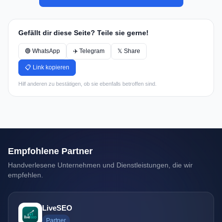
Gefällt dir diese Seite? Teile sie gerne!
🟢 WhatsApp
✈️ Telegram
𝕏 Share
📋 Link kopieren
Hilf anderen zu bestätigen, ob sie ebenfalls betroffen sind.
Empfohlene Partner
Handverlesene Unternehmen und Dienstleistungen, die wir
empfehlen.
LiveSEO
Partner