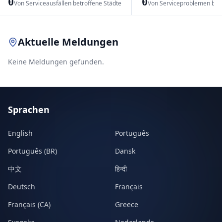
0
0
Von Serviceausfällen betroffene Städte
Von Serviceproblemen bet
Leaflet
|
© OpenStreetMap contributors
Aktuelle Meldungen
Keine Meldungen gefunden.
Sprachen
English
Português
Português (BR)
Dansk
中文
हिन्दी
Deutsch
Français
Français (CA)
Greece