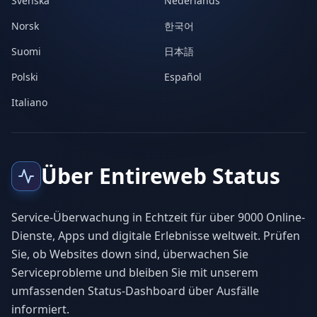
Svenska
Nederlands
Norsk
한국어
Suomi
日本語
Polski
Español
Italiano
Über Entireweb Status
Service-Überwachung in Echtzeit für über 9000 Online-
Dienste, Apps und digitale Erlebnisse weltweit. Prüfen
Sie, ob Websites down sind, überwachen Sie
Serviceprobleme und bleiben Sie mit unserem
umfassenden Status-Dashboard über Ausfälle
informiert.