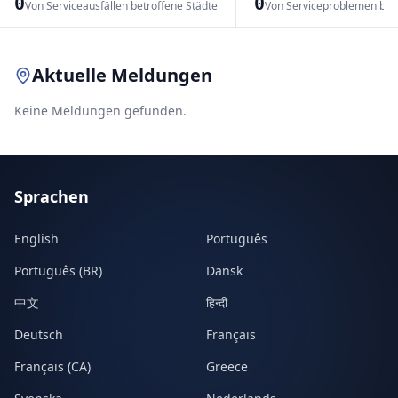
0
0
Von Serviceausfällen betroffene Städte
Von Serviceproblemen bet
Leaflet
|
© OpenStreetMap contributors
Aktuelle Meldungen
Keine Meldungen gefunden.
Sprachen
English
Português
Português (BR)
Dansk
中文
हिन्दी
Deutsch
Français
Français (CA)
Greece