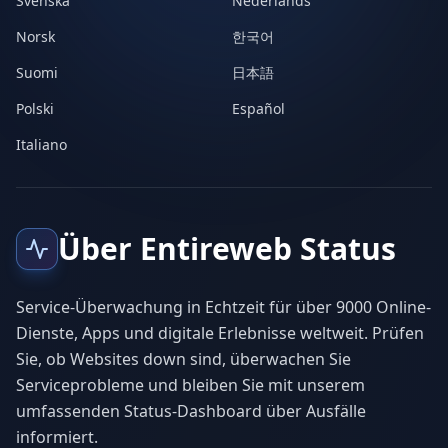
Svenska
Nederlands
Norsk
한국어
Suomi
日本語
Polski
Español
Italiano
Über Entireweb Status
Service-Überwachung in Echtzeit für über 9000 Online-
Dienste, Apps und digitale Erlebnisse weltweit. Prüfen
Sie, ob Websites down sind, überwachen Sie
Serviceprobleme und bleiben Sie mit unserem
umfassenden Status-Dashboard über Ausfälle
informiert.