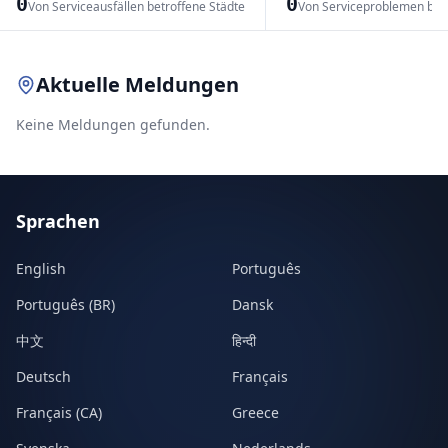
0
0
Von Serviceausfällen betroffene Städte
Von Serviceproblemen bet
Leaflet
|
© OpenStreetMap contributors
Aktuelle Meldungen
Keine Meldungen gefunden.
Sprachen
English
Português
Português (BR)
Dansk
中文
हिन्दी
Deutsch
Français
Français (CA)
Greece