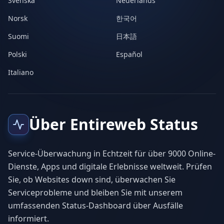
Svenska
Nederlands
Norsk
한국어
Suomi
日本語
Polski
Español
Italiano
Über Entireweb Status
Service-Überwachung in Echtzeit für über 9000 Online-
Dienste, Apps und digitale Erlebnisse weltweit. Prüfen
Sie, ob Websites down sind, überwachen Sie
Serviceprobleme und bleiben Sie mit unserem
umfassenden Status-Dashboard über Ausfälle
informiert.