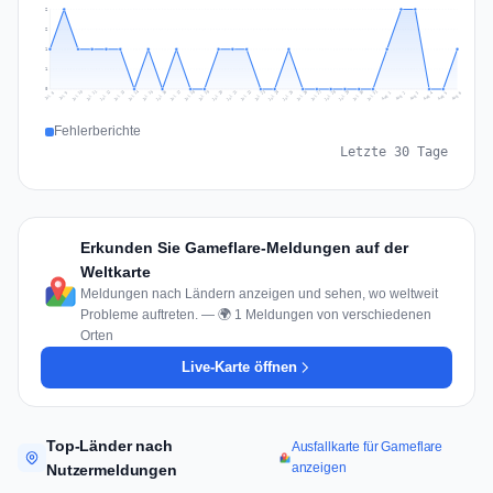
2
2
1
1
0
Jul 15
Jul 18
Jul 31
Jul 21
Jul 24
Jul 11
Jul 14
Jul 27
Jul 30
Jul 17
Jul 20
Jul 23
Jul 10
Jul 13
Jul 26
Jul 29
Jul 16
Jul 19
Jul 22
Jul 12
Jul 25
Jul 28
Aug 1
Aug 4
Jul 9
Aug 3
Jul 8
Aug 6
Aug 2
Aug 5
Fehlerberichte
Letzte 30 Tage
Erkunden Sie Gameflare-Meldungen auf der
Weltkarte
Meldungen nach Ländern anzeigen und sehen, wo weltweit
Probleme auftreten. — 🌍 1 Meldungen von verschiedenen
Orten
Live-Karte öffnen
Top-Länder nach
Ausfallkarte für Gameflare
anzeigen
Nutzermeldungen