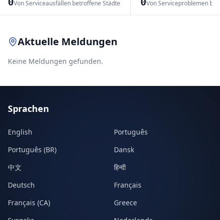
0
0
Von Serviceausfällen betroffene Städte
Von Serviceproblemen bet
Leaflet
|
© OpenStreetMap contributors
Aktuelle Meldungen
Keine Meldungen gefunden.
Sprachen
English
Português
Português (BR)
Dansk
中文
हिन्दी
Deutsch
Français
Français (CA)
Greece