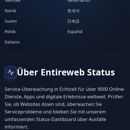
Svenska
Nederlands
Norsk
한국어
Suomi
日本語
Polski
Español
Italiano
Über Entireweb Status
Service-Überwachung in Echtzeit für über 9000 Online-
Dienste, Apps und digitale Erlebnisse weltweit. Prüfen
Sie, ob Websites down sind, überwachen Sie
Serviceprobleme und bleiben Sie mit unserem
umfassenden Status-Dashboard über Ausfälle
informiert.