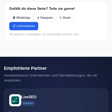
Gefällt dir diese Seite? Teile sie gerne!
🟢 WhatsApp
✈️ Telegram
𝕏 Share
📋 Link kopieren
Hilf anderen zu bestätigen, ob sie ebenfalls betroffen sind.
Empfohlene Partner
Handverlesene Unternehmen und Dienstleistungen, die wir
empfehlen.
LiveSEO
Partner