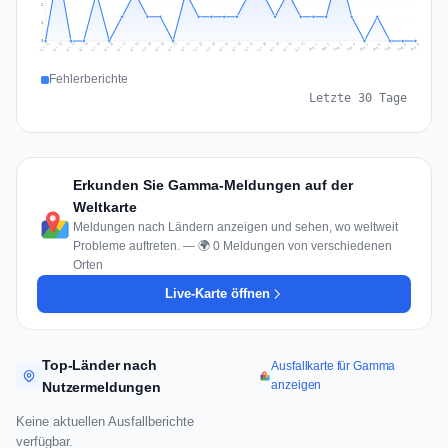
2
1
0
Jul 18
Jul 21
Jul 24
Jul 11
Jul 27
Jul 14
Jul 17
Jul 30
Jul 20
Jul 23
Jul 26
Jul 13
Jul 16
Jul 29
Jul 19
Jul 22
Jul 25
Jul 12
Jul 15
Jul 28
Jul 31
Aug 4
Aug 7
Aug 3
Aug 6
Aug 9
Aug 2
Aug 5
Aug 8
Aug 1
Fehlerberichte
Letzte 30 Tage
Erkunden Sie Gamma-Meldungen auf der
Weltkarte
Meldungen nach Ländern anzeigen und sehen, wo weltweit
Probleme auftreten. — 🌍 0 Meldungen von verschiedenen
Orten
Live-Karte öffnen
Top-Länder nach
Ausfallkarte für Gamma
anzeigen
Nutzermeldungen
Keine aktuellen Ausfallberichte
verfügbar.