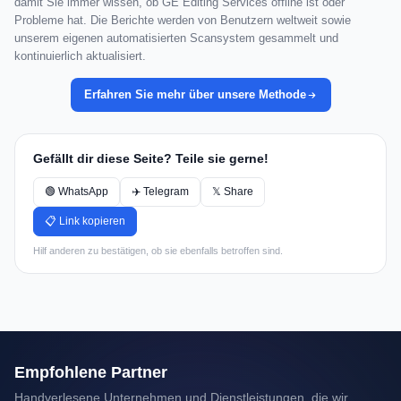
damit Sie immer wissen, ob GE Editing Services offline ist oder
Probleme hat. Die Berichte werden von Benutzern weltweit sowie
unserem eigenen automatisierten Scansystem gesammelt und
kontinuierlich aktualisiert.
Erfahren Sie mehr über unsere Methode
Gefällt dir diese Seite? Teile sie gerne!
🟢 WhatsApp
✈️ Telegram
𝕏 Share
📋 Link kopieren
Hilf anderen zu bestätigen, ob sie ebenfalls betroffen sind.
Empfohlene Partner
Handverlesene Unternehmen und Dienstleistungen, die wir