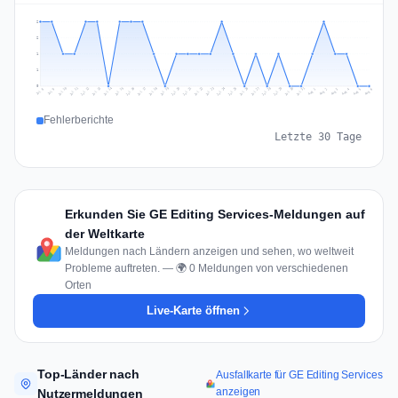
2
2
1
1
0
Jul 15
Jul 18
Jul 31
Jul 21
Jul 24
Jul 11
Jul 14
Jul 27
Jul 30
Jul 17
Jul 20
Jul 23
Jul 10
Jul 13
Jul 26
Jul 29
Jul 16
Jul 19
Jul 22
Jul 12
Jul 25
Jul 28
Aug 1
Aug 4
Jul 9
Aug 3
Jul 8
Aug 6
Aug 2
Aug 5
Fehlerberichte
Letzte 30 Tage
Erkunden Sie GE Editing Services-Meldungen auf
der Weltkarte
Meldungen nach Ländern anzeigen und sehen, wo weltweit
Probleme auftreten. — 🌍 0 Meldungen von verschiedenen
Orten
Live-Karte öffnen
Top-Länder nach
Ausfallkarte für GE Editing Services
anzeigen
Nutzermeldungen