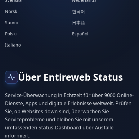
Svenska
Nederlands
Norsk
한국어
Suomi
日本語
Polski
Español
Italiano
Über Entireweb Status
Service-Überwachung in Echtzeit für über 9000 Online-
Dienste, Apps und digitale Erlebnisse weltweit. Prüfen
Sie, ob Websites down sind, überwachen Sie
Serviceprobleme und bleiben Sie mit unserem
umfassenden Status-Dashboard über Ausfälle
informiert.