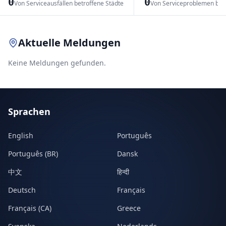
0
0
Von Serviceausfällen betroffene Städte
Von Serviceproblemen bet
Leaflet
|
© OpenStreetMap contributors
Aktuelle Meldungen
Keine Meldungen gefunden.
Sprachen
English
Português
Português (BR)
Dansk
中文
हिन्दी
Deutsch
Français
Français (CA)
Greece