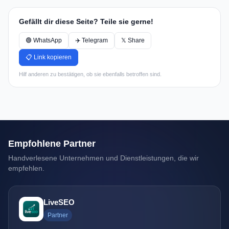
Gefällt dir diese Seite? Teile sie gerne!
🟢 WhatsApp
✈️ Telegram
𝕏 Share
📋 Link kopieren
Hilf anderen zu bestätigen, ob sie ebenfalls betroffen sind.
Empfohlene Partner
Handverlesene Unternehmen und Dienstleistungen, die wir
empfehlen.
LiveSEO
Partner