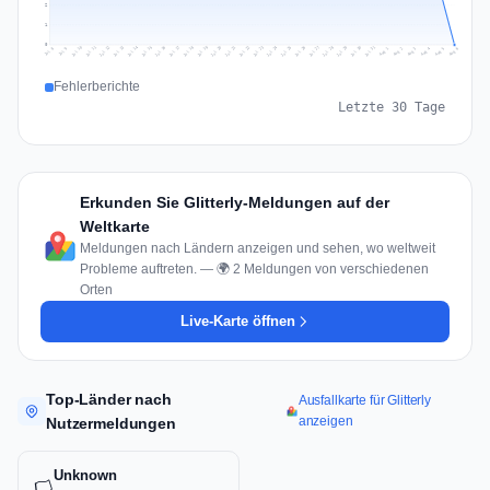
2
1
0
Jul 15
Jul 18
Jul 31
Jul 21
Jul 24
Jul 11
Jul 14
Jul 27
Jul 30
Jul 17
Jul 20
Jul 23
Jul 10
Jul 13
Jul 26
Jul 29
Jul 16
Jul 19
Jul 22
Jul 12
Jul 25
Jul 28
Aug 1
Aug 4
Jul 9
Aug 3
Jul 8
Aug 6
Aug 2
Aug 5
Fehlerberichte
Letzte 30 Tage
Erkunden Sie Glitterly-Meldungen auf der
Weltkarte
Meldungen nach Ländern anzeigen und sehen, wo weltweit
Probleme auftreten. — 🌍 2 Meldungen von verschiedenen
Orten
Live-Karte öffnen
Top-Länder nach
Ausfallkarte für Glitterly
anzeigen
Nutzermeldungen
Unknown
🏳️