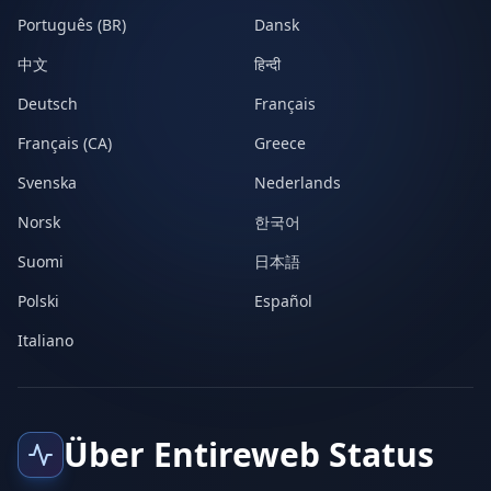
Português (BR)
Dansk
中文
हिन्दी
Deutsch
Français
Français (CA)
Greece
Svenska
Nederlands
Norsk
한국어
Suomi
日本語
Polski
Español
Italiano
Über Entireweb Status