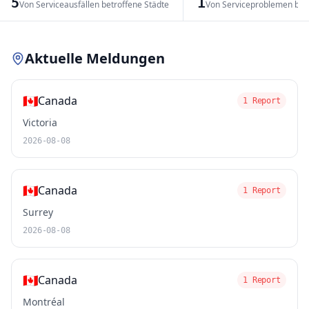
5
1
Von Serviceausfällen betroffene Städte
Von Serviceproblemen bet
Leaflet
|
© OpenStreetMap contributors
Aktuelle Meldungen
🇨🇦
Canada
1 Report
Victoria
2026-08-08
🇨🇦
Canada
1 Report
Surrey
2026-08-08
🇨🇦
Canada
1 Report
Montréal