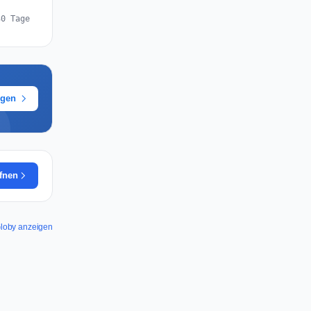
30 Tage
ügen
ffnen
 Globy anzeigen