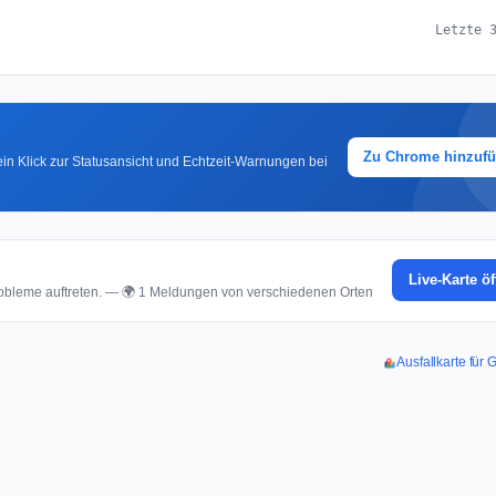
Letzte 
Zu Chrome hinzuf
in Klick zur Statusansicht und Echtzeit-Warnungen bei
Live-Karte ö
bleme auftreten. — 🌍 1 Meldungen von verschiedenen Orten
Ausfallkarte für