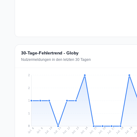
30-Tage-Fehlertrend - Globy
Nutzermeldungen in den letzten 30 Tagen
2
2
1
1
0
Jul 17
Ju
Jul 10
Jul 13
Jul 16
Jul 19
Jul 12
Jul 15
Jul 18
Jul 11
Jul 14
Jul 8
Jul 9