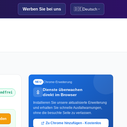
Werben Sie bei uns
🇩🇪
Deutsch
Chrome-Erweiterung
NEU
Dienste überwachen
andfrei
direkt im Browser
Installieren Sie unsere aktualisierte Erweiterung
und erhalten Sie schnelle Ausfallwarnungen,
ohne die besuchte Seite zu verlassen.
lden
Zu Chrome hinzufügen - Kostenlos