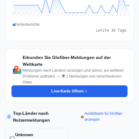
2
1
0
Jul 17
Jul 20
Jul 23
Jul 10
Jul 26
Jul 13
Jul 16
Jul 29
Jul 19
Jul 22
Jul 25
Jul 12
Jul 15
Jul 28
Jul 31
Jul 18
Jul 21
Jul 24
Jul 11
Jul 14
Jul 27
Jul 30
Aug 3
Aug 6
Aug 2
Aug 5
Aug 8
Aug 1
Aug 4
Aug 7
Fehlerberichte
Letzte 30 Tage
Erkunden Sie Glofiber-Meldungen auf der
Weltkarte
Meldungen nach Ländern anzeigen und sehen, wo weltweit
Probleme auftreten. — 🌍 1 Meldungen von verschiedenen
Orten
Live-Karte öffnen
Top-Länder nach
Ausfallkarte für Glofiber
anzeigen
Nutzermeldungen
Unknown
🏳️