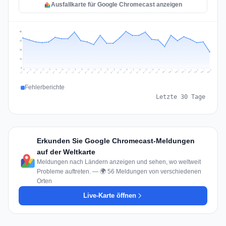
Ausfallkarte für Google Chromecast anzeigen
56
42
28
14
0
Jul 17
Jul 20
Jul 23
Jul 10
Jul 26
Jul 13
Jul 16
Jul 29
Jul 19
Jul 22
Jul 25
Jul 12
Jul 15
Jul 28
Jul 31
Jul 18
Jul 21
Jul 24
Jul 11
Jul 14
Jul 27
Jul 30
Aug 3
Aug 6
Aug 2
Aug 5
Aug 8
Aug 1
Aug 4
Aug 7
Fehlerberichte
Letzte 30 Tage
Erkunden Sie Google Chromecast-Meldungen
auf der Weltkarte
Meldungen nach Ländern anzeigen und sehen, wo weltweit
Probleme auftreten. — 🌍 56 Meldungen von verschiedenen
Orten
Live-Karte öffnen