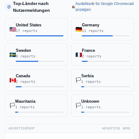
Top-Länder nach
Ausfallkarte für Google Chromecast
anzeigen
Nutzermeldungen
United States
Germany
17 reports
11 reports
Sweden
France
8 reports
2 reports
Canada
Serbia
🏳️
2 reports
1 reports
Mauritania
Unknown
🏳️
🏳️
1 reports
1 reports
ADVERTISEMENT
ADVERTISE HERE