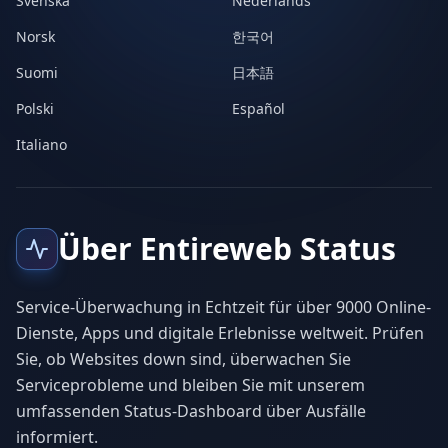
Svenska
Nederlands
Norsk
한국어
Suomi
日本語
Polski
Español
Italiano
Über Entireweb Status
Service-Überwachung in Echtzeit für über 9000 Online-
Dienste, Apps und digitale Erlebnisse weltweit. Prüfen
Sie, ob Websites down sind, überwachen Sie
Serviceprobleme und bleiben Sie mit unserem
umfassenden Status-Dashboard über Ausfälle
informiert.