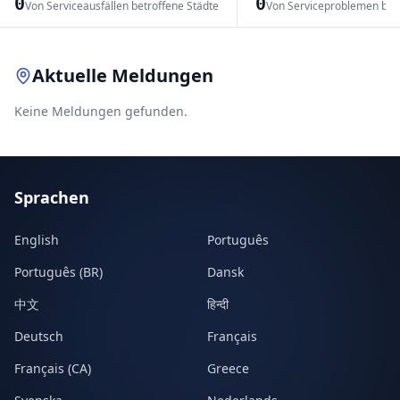
0
0
Von Serviceausfällen betroffene Städte
Von Serviceproblemen bet
Leaflet
|
© OpenStreetMap contributors
Aktuelle Meldungen
Keine Meldungen gefunden.
Sprachen
English
Português
Português (BR)
Dansk
中文
हिन्दी
Deutsch
Français
Français (CA)
Greece